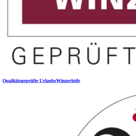
Qualitätsgeprüfte UrlaubsWinzerhöfe