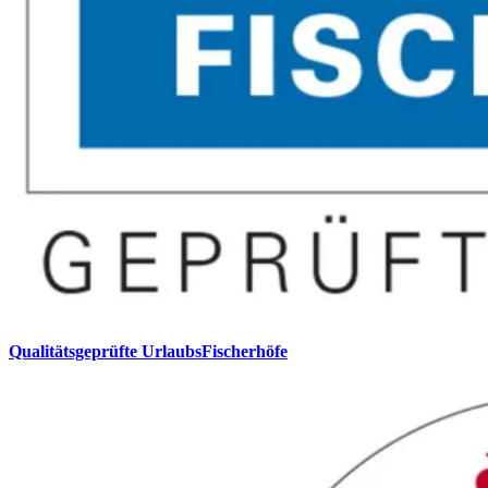
Qualitätsgeprüfte UrlaubsFischerhöfe