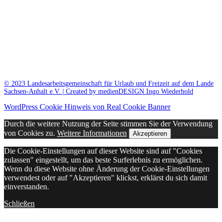
© 2023 Landesarbeitsgemeinschaft für Urlaub und Freizeit auf dem Lande
Sachsen-Anhalt e.V. | Created by medienDESIGN Ingo Wiederhold
WordPress Cookie Hinweis von Real Cookie Banner
Durch die weitere Nutzung der Seite stimmen Sie der Verwendung
von Cookies zu.
Weitere Informationen
Akzeptieren
Die Cookie-Einstellungen auf dieser Website sind auf "Cookies
zulassen" eingestellt, um das beste Surferlebnis zu ermöglichen.
Wenn du diese Website ohne Änderung der Cookie-Einstellungen
verwendest oder auf "Akzeptieren" klickst, erklärst du sich damit
einverstanden.
Schließen