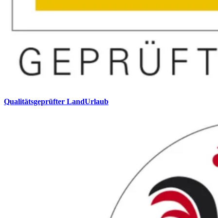
Qualitätsgeprüfter LandUrlaub