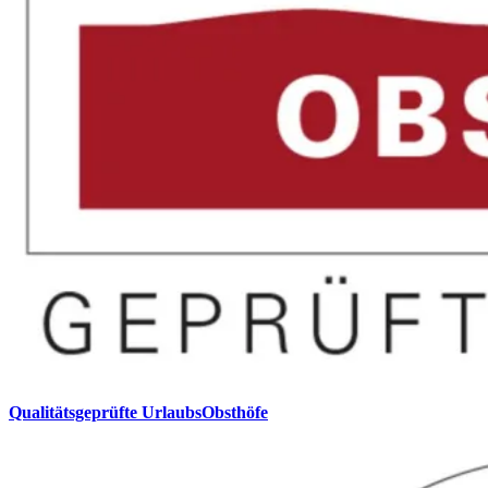
Qualitätsgeprüfte UrlaubsObsthöfe