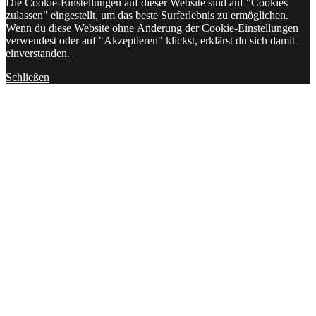
Die Cookie-Einstellungen auf dieser Website sind auf "Cookies
zulassen" eingestellt, um das beste Surferlebnis zu ermöglichen.
Wenn du diese Website ohne Änderung der Cookie-Einstellungen
verwendest oder auf "Akzeptieren" klickst, erklärst du sich damit
einverstanden.
Schließen