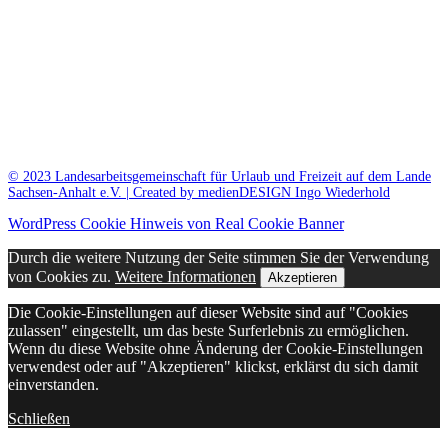
© 2023 Landesarbeitsgemeinschaft für Urlaub und Freizeit auf dem Lande
Sachsen-Anhalt e.V. | Created by medienDESIGN Ingo Wiederhold
WordPress Cookie Hinweis von Real Cookie Banner
Durch die weitere Nutzung der Seite stimmen Sie der Verwendung
von Cookies zu.
Weitere Informationen
Akzeptieren
Die Cookie-Einstellungen auf dieser Website sind auf "Cookies
zulassen" eingestellt, um das beste Surferlebnis zu ermöglichen.
Wenn du diese Website ohne Änderung der Cookie-Einstellungen
verwendest oder auf "Akzeptieren" klickst, erklärst du sich damit
einverstanden.
Schließen