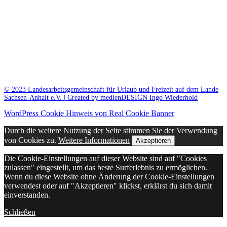
© 2023 Landesarbeitsgemeinschaft für Urlaub und Freizeit auf dem Lande
Sachsen-Anhalt e.V. | Created by medienDESIGN Ingo Wiederhold
WordPress Cookie Hinweis von Real Cookie Banner
Durch die weitere Nutzung der Seite stimmen Sie der Verwendung
von Cookies zu.
Weitere Informationen
Akzeptieren
Die Cookie-Einstellungen auf dieser Website sind auf "Cookies
zulassen" eingestellt, um das beste Surferlebnis zu ermöglichen.
Wenn du diese Website ohne Änderung der Cookie-Einstellungen
verwendest oder auf "Akzeptieren" klickst, erklärst du sich damit
einverstanden.
Schließen