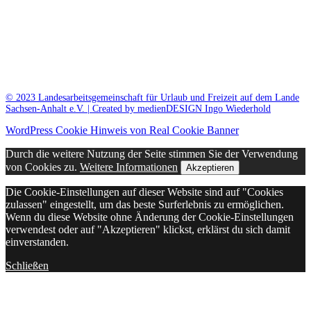
© 2023 Landesarbeitsgemeinschaft für Urlaub und Freizeit auf dem Lande
Sachsen-Anhalt e.V. | Created by medienDESIGN Ingo Wiederhold
WordPress Cookie Hinweis von Real Cookie Banner
Durch die weitere Nutzung der Seite stimmen Sie der Verwendung
von Cookies zu.
Weitere Informationen
Akzeptieren
Die Cookie-Einstellungen auf dieser Website sind auf "Cookies
zulassen" eingestellt, um das beste Surferlebnis zu ermöglichen.
Wenn du diese Website ohne Änderung der Cookie-Einstellungen
verwendest oder auf "Akzeptieren" klickst, erklärst du sich damit
einverstanden.
Schließen