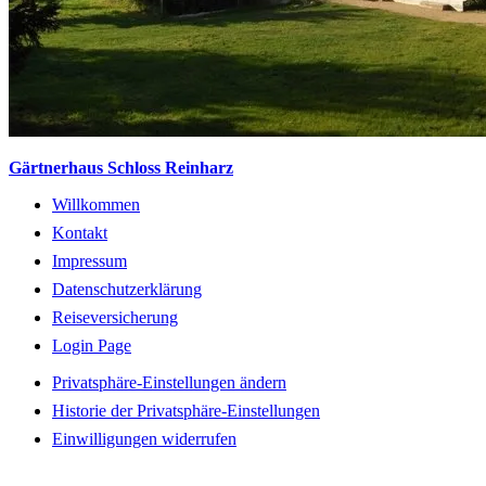
Gärtnerhaus Schloss Reinharz
Willkommen
Kontakt
Impressum
Datenschutzerklärung
Reiseversicherung
Login Page
Privatsphäre-Einstellungen ändern
Historie der Privatsphäre-Einstellungen
Einwilligungen widerrufen